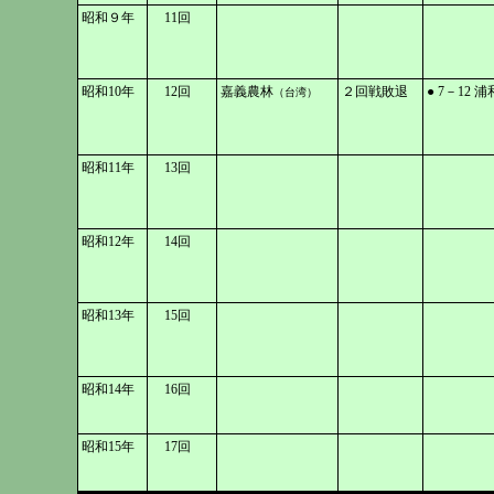
昭和９年
11回
昭和10年
12回
嘉義農林
２回戦敗退
● 7－12 
（台湾）
昭和11年
13回
昭和12年
14回
昭和13年
15回
昭和14年
16回
昭和15年
17回