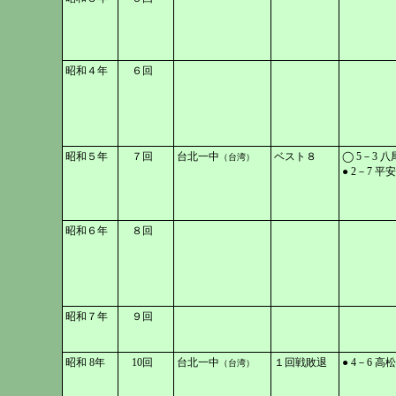
昭和４年
６回
昭和５年
７回
台北一中
ベスト８
◯ 5－3 
（台湾）
● 2－7 平
昭和６年
８回
昭和７年
９回
昭和 8年
10回
台北一中
１回戦敗退
● 4－6 高
（台湾）