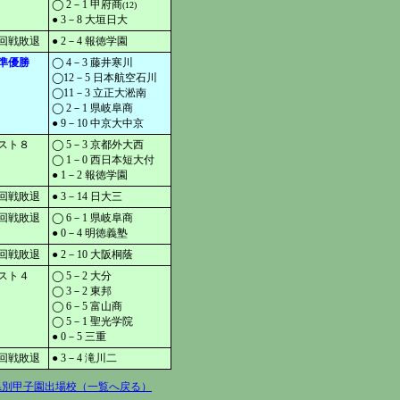
◯ 2－1 甲府商
(12)
● 3－8 大垣日大
回戦敗退
● 2－4 報徳学園
準優勝
◯ 4－3 藤井寒川
◯12－5 日本航空石川
◯11－3 立正大淞南
◯ 2－1 県岐阜商
● 9－10 中京大中京
スト８
◯ 5－3 京都外大西
◯ 1－0 西日本短大付
● 1－2 報徳学園
回戦敗退
● 3－14 日大三
回戦敗退
◯ 6－1 県岐阜商
● 0－4 明徳義塾
回戦敗退
● 2－10 大阪桐蔭
スト４
◯ 5－2 大分
◯ 3－2 東邦
◯ 6－5 富山商
◯ 5－1 聖光学院
● 0－5 三重
回戦敗退
● 3－4 滝川二
県別甲子園出場校（一覧へ戻る）