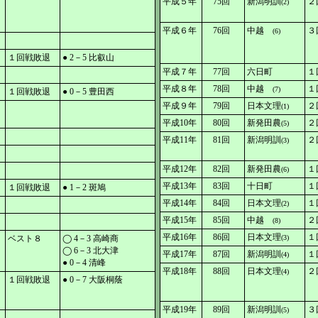
平成５年
75回
新潟明訓
２
(2)
平成６年
76回
中越
３
(6)
１回戦敗退
● 2－5 比叡山
平成７年
77回
六日町
１
平成８年
78回
中越
１
(7)
１回戦敗退
● 0－5 豊田西
平成９年
79回
日本文理
２
(1)
平成10年
80回
新発田農
２
(5)
平成11年
81回
新潟明訓
２
(3)
平成12年
82回
新発田農
１
(6)
平成13年
83回
十日町
１
１回戦敗退
● 1－2 斑鳩
平成14年
84回
日本文理
１
(2)
平成15年
85回
中越
２
(8)
平成16年
86回
日本文理
１
ベスト８
◯ 4－3 高崎商
(3)
◯ 6－3 北大津
平成17年
87回
新潟明訓
１
(4)
● 0－4 清峰
平成18年
88回
日本文理
２
(4)
１回戦敗退
● 0－7 大阪桐蔭
平成19年
89回
新潟明訓
３
(5)