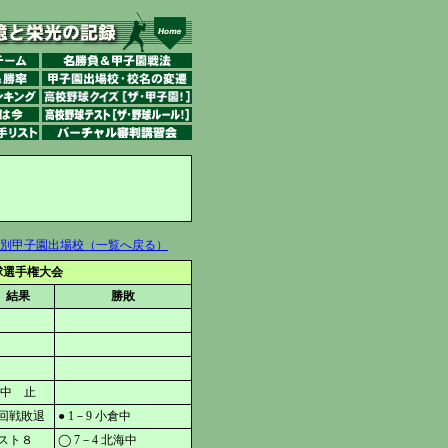
別甲子園出場校（一覧へ戻る）
球選手権大会
結果
勝敗
中 止
回戦敗退
● 1－9 小倉中
スト８
◯ 7－4 北海中