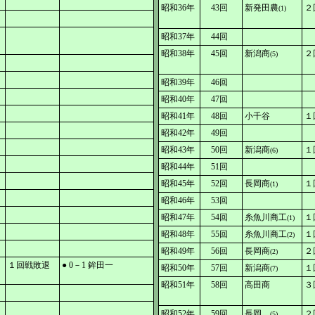
昭和36年
43回
新発田農
２
(1)
昭和37年
44回
昭和38年
45回
新潟商
２
(5)
昭和39年
46回
昭和40年
47回
昭和41年
48回
小千谷
１
昭和42年
49回
昭和43年
50回
新潟商
１
(6)
昭和44年
51回
昭和45年
52回
長岡商
１
(1)
昭和46年
53回
昭和47年
54回
糸魚川商工
１
(1)
昭和48年
55回
糸魚川商工
１
(2)
昭和49年
56回
長岡商
２
(2)
１回戦敗退
● 0－1 鉾田一
昭和50年
57回
新潟商
１
(7)
昭和51年
58回
高田商
３
昭和52年
59回
長岡
２
(5)