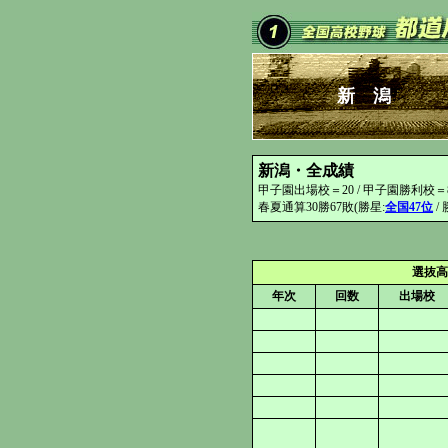
新 潟
新潟・全成績
甲子園出場校＝20 / 甲子園勝利校＝
春夏通算30勝67敗(勝星:
全国47位
/ 
選抜高
年次
回数
出場校