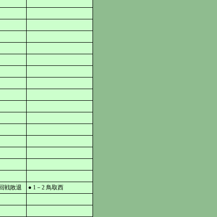
回戦敗退
● 1－2 鳥取西