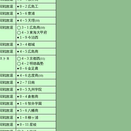
回戦敗退
● 0－2 広島工
回戦敗退
● 5－6 豊浦
回戦敗退
● 4－5 天理
(10)
回戦敗退
◯ 3－1 広島商
(10)
◯ 4－3 東海大甲府
● 1－9 今治西
回戦敗退
● 3－4 都城
回戦敗退
● 4－5 広島商
スト８
◯ 4－3 京都西
(11)
◯ 4－2 明徳義塾
● 0－6 金足農
回戦敗退
● 4－6 志度商
(10)
回戦敗退
● 2－7 日南
回戦敗退
● 0－5 九州学院
回戦敗退
● 0－4 倉敷商
回戦敗退
● 1－6 智弁学園
回戦敗退
● 5－6 八幡商
回戦敗退
● 1－8 柳ヶ浦
回戦敗退
● 0－11 星稜