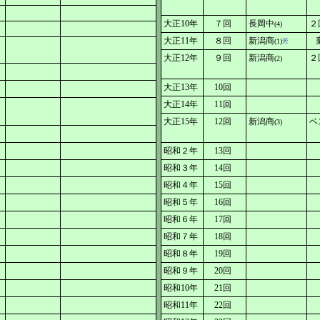
大正10年
７回
長岡中
２
(4)
大正11年
８回
新潟商
(1)
※
大正12年
９回
新潟商
２
(2)
大正13年
10回
大正14年
11回
大正15年
12回
新潟商
ベ
(3)
昭和２年
13回
昭和３年
14回
昭和４年
15回
昭和５年
16回
昭和６年
17回
昭和７年
18回
昭和８年
19回
昭和９年
20回
昭和10年
21回
昭和11年
22回