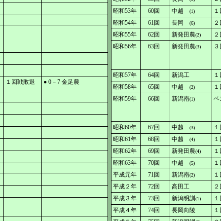
昭和53年
60回
中越
１
(1)
昭和54年
61回
長岡
２
(6)
昭和55年
62回
新発田農
２
(2)
昭和56年
63回
新発田農
３
(3)
昭和57年
64回
新潟工
１
１回戦敗退
● 0－7 金足農
昭和58年
65回
中越
１
(2)
昭和59年
66回
新潟南
ベ
(1)
昭和60年
67回
中越
１
(3)
昭和61年
68回
中越
１
(4)
昭和62年
69回
新発田農
１
(4)
昭和63年
70回
中越
１
(5)
平成元年
71回
新潟南
１
(2)
平成２年
72回
高田工
２
平成３年
73回
新潟明訓
１
(1)
平成４年
74回
長岡向陵
１