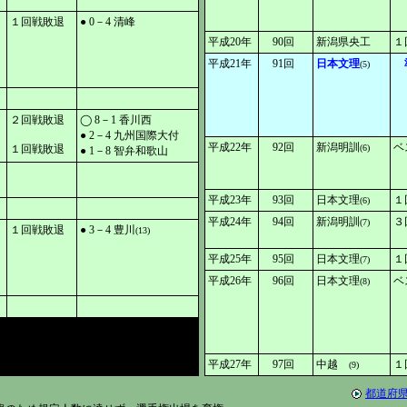
１回戦敗退
● 0－4 清峰
平成20年
90回
新潟県央工
１
平成21年
91回
日本文理
(5)
２回戦敗退
◯ 8－1 香川西
● 2－4 九州国際大付
平成22年
92回
新潟明訓
ベ
１回戦敗退
(6)
● 1－8 智弁和歌山
平成23年
93回
日本文理
１
(6)
平成24年
94回
新潟明訓
３
(7)
１回戦敗退
● 3－4 豊川
(13)
平成25年
95回
日本文理
１
(7)
平成26年
96回
日本文理
ベ
(8)
平成27年
97回
中越
１
(9)
都道府