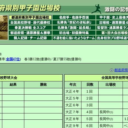
8
勝率:
全国47位
) 春3勝12敗(優勝0) / 夏27勝55敗(優勝0)
都道府県
校野球大会
全国高等学校野
結果
勝敗
年次
回数
出場校
大正４年
１回
大正５年
２回
大正６年
３回
大正７年
４回
長岡中
(1)
大正８年
５回
長岡中
１
(2)
大正９年
６回
長岡中
ベ
(3)