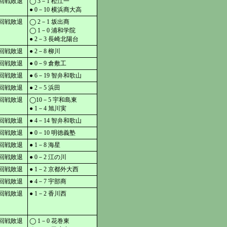
回戦敗退
◯ 3－1 松江一
● 0－10 横浜商大高
回戦敗退
◯ 2－1 坂出商
◯ 1－0 浦和学院
● 2－3 長崎北陽台
回戦敗退
● 2－8 柳川
回戦敗退
● 0－9 倉敷工
回戦敗退
● 6－19 智弁和歌山
回戦敗退
● 2－5 浜田
回戦敗退
◯10－5 宇和島東
● 1－4 旭川実
回戦敗退
● 4－14 智弁和歌山
回戦敗退
● 0－10 明徳義塾
回戦敗退
● 1－8 海星
回戦敗退
● 0－2 江の川
回戦敗退
● 1－2 京都外大西
回戦敗退
● 4－7 宇部商
回戦敗退
● 1－2 香川西
回戦敗退
◯ 1－0 花巻東