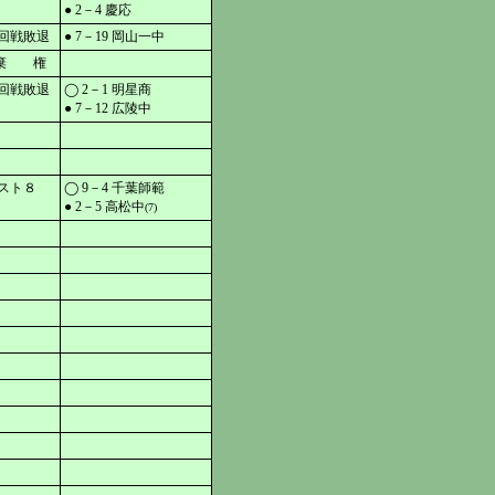
● 2－4 慶応
回戦敗退
● 7－19 岡山一中
棄 権
回戦敗退
◯ 2－1 明星商
● 7－12 広陵中
スト８
◯ 9－4 千葉師範
● 2－5 高松中
(7)