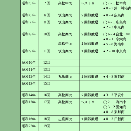
昭和５年
７回
高松中
ベスト８
◯ 7－1 松本商
(2)
● 0－5 第一神港
昭和６年
８回
坂出商
２回戦敗退
● 0－4 広島商
(1)
昭和７年
９回
坂出商
２回戦敗退
◯ 4－1 広島商
(2)
● 2－3 中京商
昭和８年
10回
高松商
２回戦敗退
◯ 6－4 台北一中
(7)
● 0－11 享栄商
高松中
１回戦敗退
(3)
● 5－8 海南中
昭和９年
11回
坂出商
１回戦敗退
● 2－10 中京商
(3)
昭和10年
12回
昭和11年
13回
昭和12年
14回
丸亀商
１回戦敗退
● 4－8 東邦商
(1)
昭和13年
15回
昭和14年
16回
高松商
２回戦敗退
● 3－5 平安中
(8)
昭和15年
17回
高松商
ベスト８
◯ 2－1 海南中
(9)
◯ 3－2 愛知商
● 0－8 東邦商
昭和16年
18回
志度商
１回戦敗退
● 0－3 日新商
(1)
昭和22年
19回