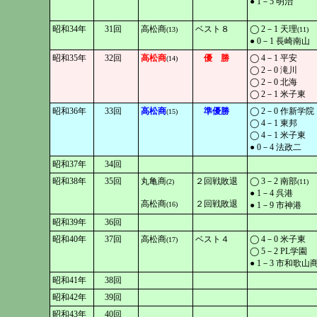
● 1－5 明治
昭和34年
31回
高松商
ベスト８
◯ 2－1 天理
(13)
(11)
● 0－1 長崎南山
昭和35年
32回
高松商
優 勝
◯ 4－1 平安
(14)
◯ 2－0 滝川
◯ 2－0 北海
◯ 2－1 米子東
昭和36年
33回
高松商
準優勝
◯ 2－0 作新学院
(15)
◯ 4－1 東邦
◯ 4－1 米子東
● 0－4 法政二
昭和37年
34回
昭和38年
35回
丸亀商
２回戦敗退
◯ 3－2 南部
(2)
(11)
● 1－4 呉港
高松商
２回戦敗退
(16)
● 1－9 市神港
昭和39年
36回
昭和40年
37回
高松商
ベスト４
◯ 4－0 米子東
(17)
◯ 5－2 PL学園
● 1－3 市和歌山
昭和41年
38回
昭和42年
39回
昭和43年
40回