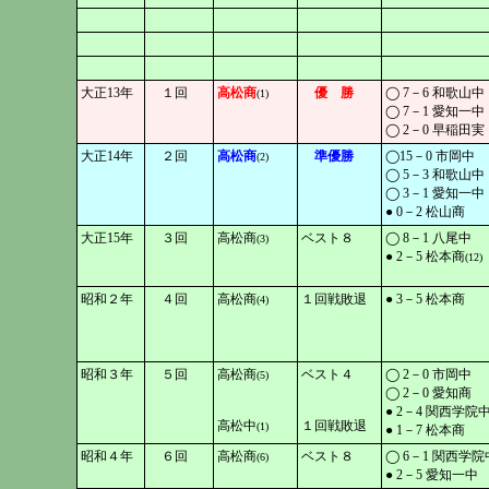
大正13年
１回
高松商
優 勝
◯ 7－6 和歌山中
(1)
◯ 7－1 愛知一中
◯ 2－0 早稲田実
大正14年
２回
高松商
準優勝
◯15－0 市岡中
(2)
◯ 5－3 和歌山中
◯ 3－1 愛知一中
● 0－2 松山商
大正15年
３回
高松商
ベスト８
◯ 8－1 八尾中
(3)
● 2－5 松本商
(12)
昭和２年
４回
高松商
１回戦敗退
● 3－5 松本商
(4)
昭和３年
５回
高松商
ベスト４
◯ 2－0 市岡中
(5)
◯ 2－0 愛知商
● 2－4 関西学院
高松中
１回戦敗退
(1)
● 1－7 松本商
昭和４年
６回
高松商
ベスト８
◯ 6－1 関西学院
(6)
● 2－5 愛知一中