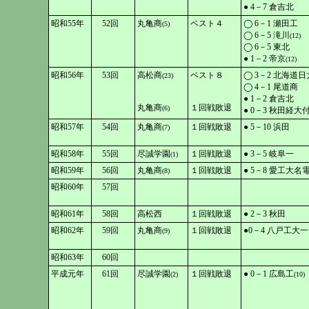
● 4－7 倉吉北
昭和55年
52回
丸亀商
ベスト４
◯ 6－1 瀬田工
(5)
◯ 6－5 滝川
(12)
◯ 6－5 東北
● 1－2 帝京
(12)
昭和56年
53回
高松商
ベスト８
◯ 3－2 北海道日
(23)
◯ 4－1 尾道商
● 1－2 倉吉北
丸亀商
１回戦敗退
(6)
● 0－3 秋田経大
昭和57年
54回
丸亀商
１回戦敗退
● 5－10 浜田
(7)
昭和58年
55回
尽誠学園
１回戦敗退
● 3－5 岐阜一
(1)
昭和59年
56回
丸亀商
１回戦敗退
● 5－8 愛工大名
(8)
昭和60年
57回
昭和61年
58回
高松西
１回戦敗退
● 2－3 秋田
昭和62年
59回
丸亀商
１回戦敗退
●0－4 八戸工大一
(9)
昭和63年
60回
平成元年
61回
尽誠学園
１回戦敗退
● 0－1 広島工
(2)
(10)