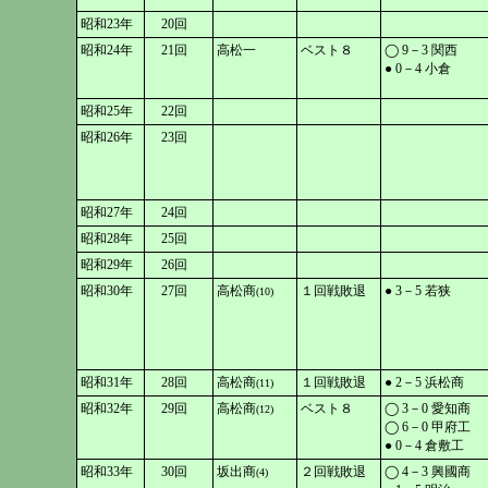
昭和23年
20回
昭和24年
21回
高松一
ベスト８
◯ 9－3 関西
● 0－4 小倉
昭和25年
22回
昭和26年
23回
昭和27年
24回
昭和28年
25回
昭和29年
26回
昭和30年
27回
高松商
１回戦敗退
● 3－5 若狭
(10)
昭和31年
28回
高松商
１回戦敗退
● 2－5 浜松商
(11)
昭和32年
29回
高松商
ベスト８
◯ 3－0 愛知商
(12)
◯ 6－0 甲府工
● 0－4 倉敷工
昭和33年
30回
坂出商
２回戦敗退
◯ 4－3 興國商
(4)