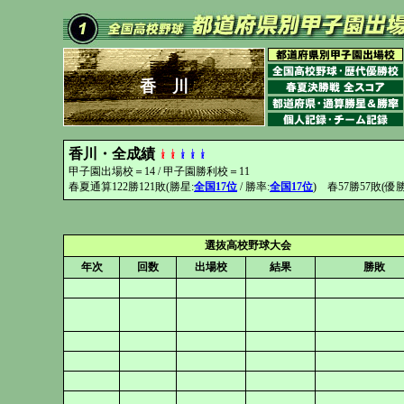
香 川
香川・全成績
甲子園出場校＝14 / 甲子園勝利校＝11
春夏通算122勝121敗(勝星:
全国17位
/ 勝率:
全国17位
) 春57勝57敗(優勝3
選抜高校野球大会
年次
回数
出場校
結果
勝敗