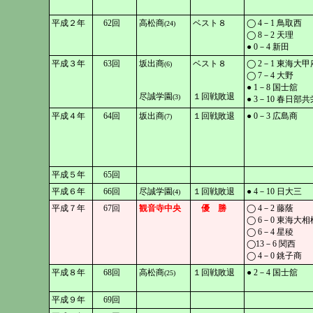
平成２年
62回
高松商
ベスト８
◯ 4－1 鳥取西
(24)
◯ 8－2 天理
● 0－4 新田
平成３年
63回
坂出商
ベスト８
◯ 2－1 東海大甲
(6)
◯ 7－4 大野
● 1－8 国士舘
尽誠学園
１回戦敗退
(3)
● 3－10 春日部共
平成４年
64回
坂出商
１回戦敗退
● 0－3 広島商
(7)
平成５年
65回
平成６年
66回
尽誠学園
１回戦敗退
● 4－10 日大三
(4)
平成７年
67回
観音寺中央
優 勝
◯ 4－2 藤蔭
◯ 6－0 東海大相
◯ 6－4 星稜
◯13－6 関西
◯ 4－0 銚子商
平成８年
68回
高松商
１回戦敗退
● 2－4 国士舘
(25)
平成９年
69回