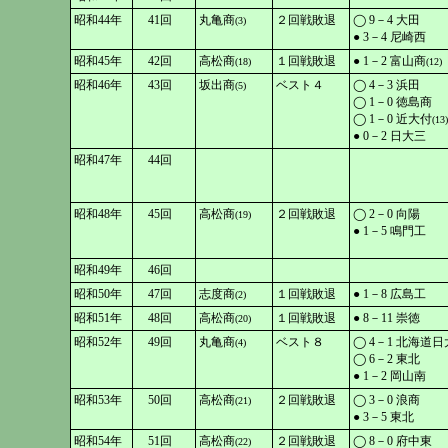
昭和44年
41回
丸亀商
２回戦敗退
◯ 9－4 大田
(3)
● 3－4 尼崎西
昭和45年
42回
高松商
１回戦敗退
● 1－2 富山商
(18)
(12)
昭和46年
43回
坂出商
ベスト４
◯ 4－3 浜田
(5)
◯ 1－0 徳島商
◯ 1－0 近大付
(13)
● 0－2 日大三
昭和47年
44回
昭和48年
45回
高松商
２回戦敗退
◯ 2－0 向陽
(19)
● 1－5 鳴門工
昭和49年
46回
昭和50年
47回
志度商
１回戦敗退
● 1－8 広島工
(2)
昭和51年
48回
高松商
１回戦敗退
● 8－11 崇徳
(20)
昭和52年
49回
丸亀商
ベスト８
◯ 4－1 北海道日
(4)
◯ 6－2 東北
● 1－2 岡山南
昭和53年
50回
高松商
２回戦敗退
◯ 3－0 浪商
(21)
● 3－5 東北
昭和54年
51回
高松商
２回戦敗退
◯ 8－0 府中東
(22)